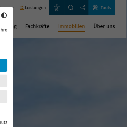
arriere
Leistungen
Tools
rderung
Fachkräfte
Immobilien
Über uns
Ihre
hutz