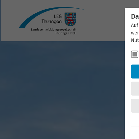
Da
Auf
wer
Nut